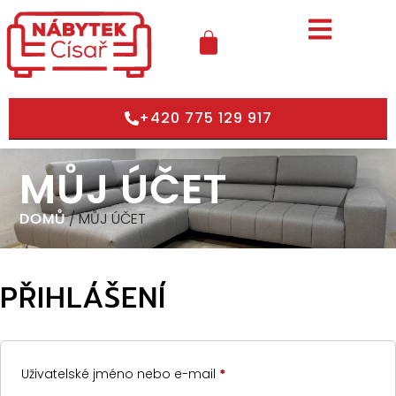
+420 775 129 917
MŮJ ÚČET
DOMŮ
/ MŮJ ÚČET
PŘIHLÁŠENÍ
Uživatelské jméno nebo e-mail
*