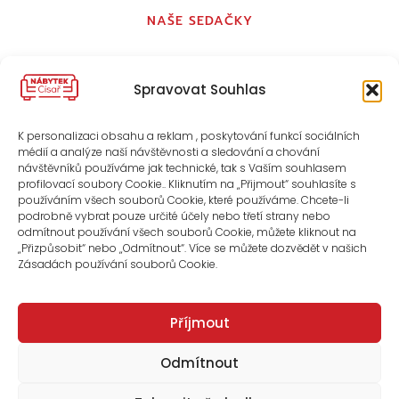
NAŠE SEDAČKY
KONTAKT
Spravovat Souhlas
O NÁS
K personalizaci obsahu a reklam , poskytování funkcí sociálních
médií a analýze naší návštěvnosti a sledování a chování
ZÁSADY COOKIES (EU)
návštěvníků používáme jak technické, tak s Vaším souhlasem
profilovací soubory Cookie.. Kliknutím na „Přijmout“ souhlasíte s
používáním všech souborů Cookie, které používáme. Chcete-li
OBCHODNÍ PODMÍNKY
podrobně vybrat pouze určité účely nebo třetí strany nebo
odmítnout používání všech souborů Cookie, můžete kliknout na
„Přizpůsobit“ nebo „Odmítnout“. Více se můžete dozvědět v našich
Zásadách používání souborů Cookie.
Příjmout
Odmítnout