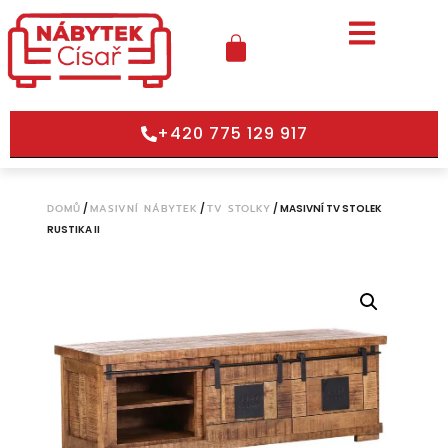
+420 775 129 917
DOMŮ
/
MASIVNÍ NÁBYTEK
/
TV STOLKY
/ MASIVNÍ TV STOLEK
RUSTIKA II