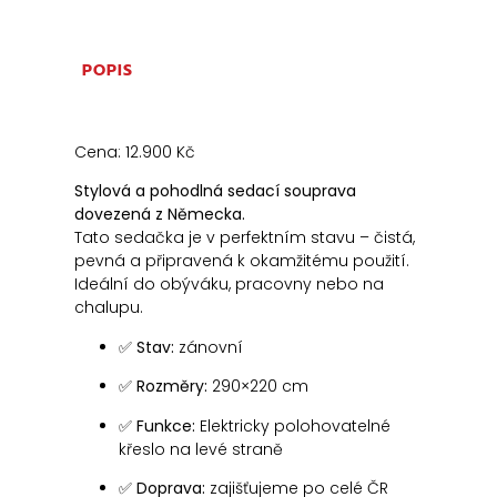
POPIS
Cena: 12.900 Kč
Stylová a pohodlná sedací souprava
dovezená z Německa.
Tato sedačka je v perfektním stavu – čistá,
pevná a připravená k okamžitému použití.
Ideální do obýváku, pracovny nebo na
chalupu.
✅
Stav:
zánovní
✅
Rozměry:
290×220 cm
✅
Funkce:
Elektricky polohovatelné
křeslo na levé straně
✅
Doprava:
zajišťujeme po celé ČR