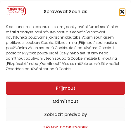
KONTAKT
Spravovat Souhlas
O NÁS
K personalizaci obsahu a reklam , poskytování funkcí sociálních
médií a analýze naší návštěvnosti a sledování a chování
ZÁSADY COOKIES (EU)
návštěvníků používáme jak technické, tak s Vaším souhlasem
profilovací soubory Cookie.. Kliknutím na „Přijmout“ souhlasíte s
používáním všech souborů Cookie, které používáme. Chcete-li
OBCHODNÍ PODMÍNKY
podrobně vybrat pouze určité účely nebo třetí strany nebo
odmítnout používání všech souborů Cookie, můžete kliknout na
„Přizpůsobit“ nebo „Odmítnout“. Více se můžete dozvědět v našich
Zásadách používání souborů Cookie.
Příjmout
Odmítnout
Zobrazit předvolby
© 2025 CISARNABYTEK.CZ- VŠECHNA PRÁVA VYHRAZENA
WEBUI.CZ - VÁŠ PARTNER V DIGITÁLNÍM SVĚTĚ
ZÁSADY COOKIES
GDPR